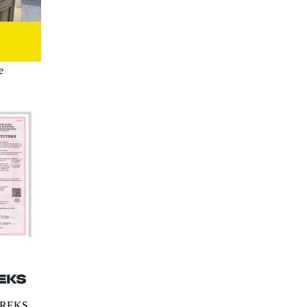
е
FEREKS