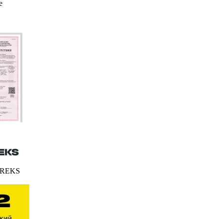
е
FEREKS