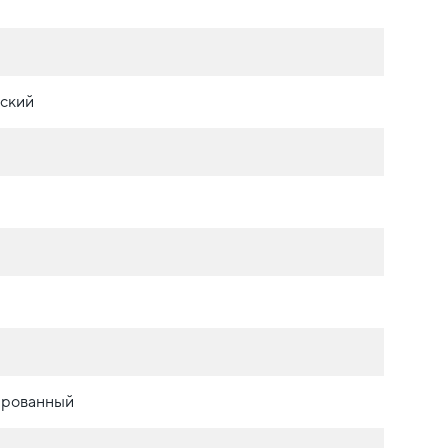
ский
ированный