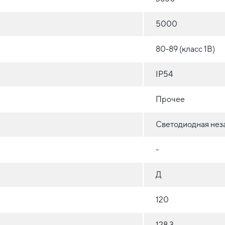
5000
80-89 (класс 1B)
IP54
Прочее
Светодиодная нез
-
Д
120
128.3