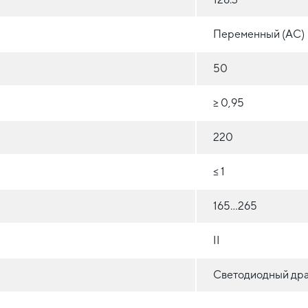
Переменный (AC)
50
≥ 0,95
220
≤ 1
165...265
II
Светодиодный др