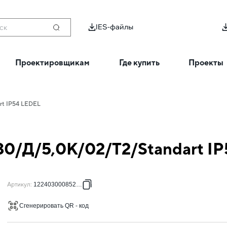
IES-файлы
ск
Проектировщикам
Где купить
Проекты
rt IP54 LEDEL
/30/Д/5,0К/02/Т2/Standart I
Артикул
:
122403000852100
Сгенерировать QR - код