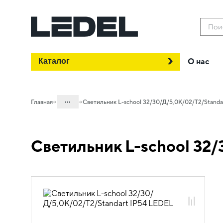
Пои
Каталог
О нас
...
Главная
Светильник L-school 32/30/Д/5,0К/02/Т2/Standa
Каталог
Светильник L-school 32
Проектное освещение LEDEL
Светильники для внутреннего
освещения
Офисное освещение
L-school