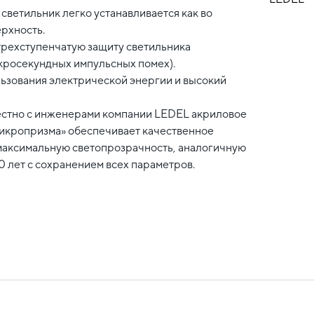
светильник легко устанавливается как во
ерхность.
трехступенчатую защиту светильника
икросекундных импульсных помех).
ьзования электрической энергии и высокий
естно с инженерами компании LEDEL акриловое
микропризма» обеспечивает качественное
максимальную светопрозрачность, аналогичную
0 лет с сохранением всех параметров.