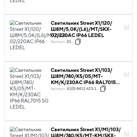
Светильник Street X1/120/
Ш8M/5,0К/(L6)/MT/SKX-
02/220AC IP66 LEDEL
Артикул
:
X1037
Светильник Street X1/103/
Ш8M/740/К5/05/MT-
КМ/K/230AC IP66 RAL7015
SG LEDEL
Артикул
:
X103-8412-423-1281
Светильник Street X1/M1/103/
Ш8M/740/К5/MT-KM/SKX-