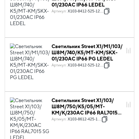
01/230АС IP66 LEDEL
Артикул
:
X103-8412-525-12841
Светильник Street X1/M1/103/
Ш8M/740/К5/MT-KM/SKX-
01/230АС IP66 PG LEDEL
Артикул
:
X103-8412-525-12842
Светильник Street X1/103/
Ш8M/750/К5/05/MT-
КМ/K/230AC IP66 RAL7015
SG LEDEL
Артикул
:
X103-8612-425-1281