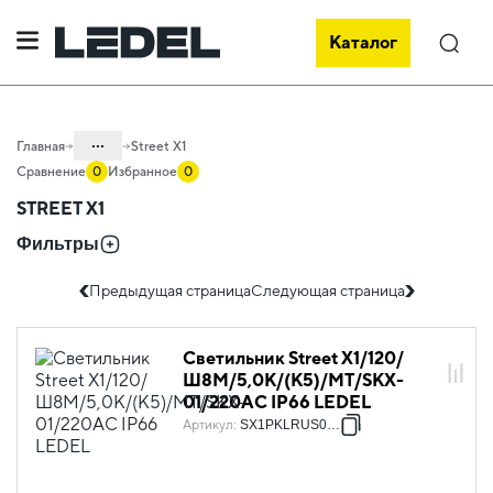
Street X1
Каталог
Поиск
...
Главная
Street X1
Сравнение
0
Избранное
0
Каталог
STREET X1
Проектное освещение LEDEL
Фильтры
Светильники для наружного
освещения
Предыдущая страница
Следующая страница
Автомагистральное освещение
Светильник Street X1/120/
Ш8M/5,0К/(К5)/MT/SKX-
01/220AC IP66 LEDEL
Артикул
:
SX1PKLRUS0034