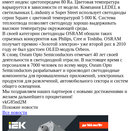
имеет индекс цветопередачи 80 Ra. Цветовая температура
варьируется в зависимости от модели. Компания LEDEL в
светильниках L-industry и Super Street использует светодиоды
серии Square с цветовой температурой 5 000 К. Система
теплоотвода позволяет светодиоду хорошо выдерживать
высокие температуры окружающей среды.
В своей категории светодиоды OSRAM обошли таких
серьезных конкурентов как Philips, Cree и Toshiba. OSRAM
получает премию «Золотой электрон» уже второй раз: в 2010
году ее был удостоен OLED-модуль Orbeos.
К слову, Osram Opto Semiconductors отмечает 40 лет своей
деятельности в светодиодной отрасли. В настоящее время с
персоналом в 7000 человек по всему миру, Osram Opto
Semiconductors разрабатывает и производит светодиодные
компоненты для промышленных приложений, электронных
продуктов для развлечений, автомобильного сектора и систем
общего освещения.
Мы поздравляем наших партнеров с новыми достижениями и
желаем дальнейшего процветания!
vkG85nd2M
Похожие новости
Все новости