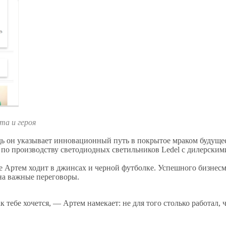
та и героя
 он указывает инновационный путь в покрытое мраком будущее в
по производству светодиодных светильников Ledel с дилерским
е Артем ходит в джинсах и черной футболке. Успешного бизнесм
на важные переговоры.
ак тебе хочется,
—
Артем намекает: не для того столько работал, 