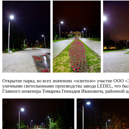
Открытие парка, во всех значениях «осветило» участие ООО 
уличными светильниками производства завода LEDEL, что бы
Главного инженера Томарева Геннадия Ивановича, районной 