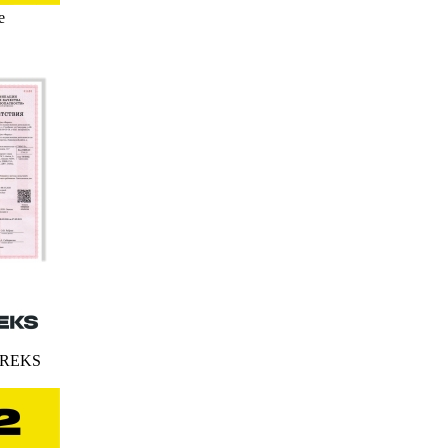
е
FEREKS