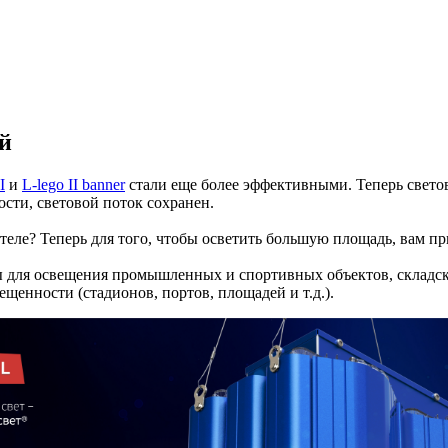
ый
I
и
L-lego II banner
стали еще более эффективными. Теперь светов
ти, световой поток сохранен.
еле? Теперь для того, чтобы осветить большую площадь, вам при
 для освещения промышленных и спортивных объектов, складски
щенности (стадионов, портов, площадей и т.д.).