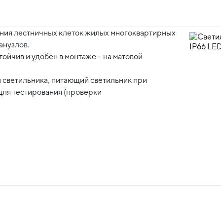
ения лестничных клеток жилых многоквартирных
анузлов.
йчив и удобен в монтаже – на матовой
я светильника, питающий светильник при
для тестирования (проверки