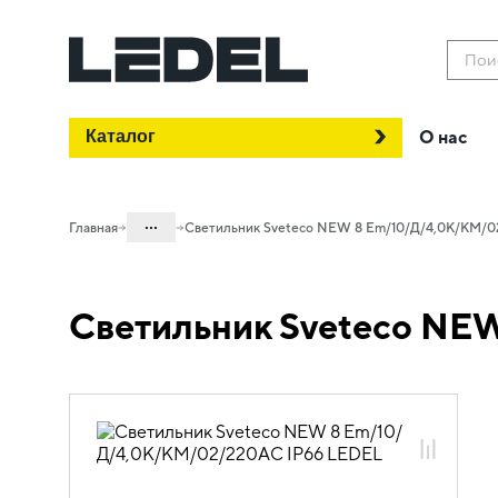
Пои
Каталог
О нас
...
Главная
Светильник Sveteco NEW 8 Em/10/Д/4,0K/KM/0
Каталог
Светильник Sveteco NE
Проектное освещение LEDEL
Светильники для внутреннего
освещения
Освещение ЖКХ
Sveteco NEW 8