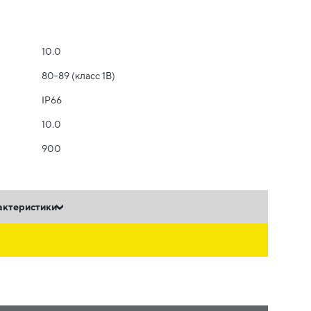
10.0
80-89 (класс 1B)
IP66
10.0
900
актеристики