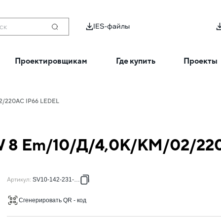
IES-файлы
ск
Проектировщикам
Где купить
Проекты
2/220AC IP66 LEDEL
W 8 Em/10/Д/4,0K/KM/02/22
Артикул
:
SV10-142-231-181
Сгенерировать QR - код