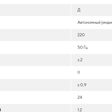
Д
Автономный (инди
220
50 Гц
≤ 2
II
≥ 0,9
24
В
1.2