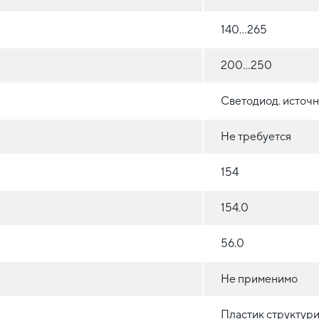
140…265
200…250
Светодиод. источн
Не требуется
154
154.0
56.0
Не применимо
Пластик структур