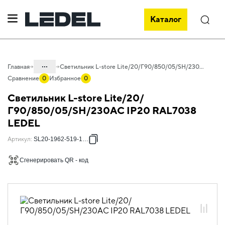
Каталог
Поиск
...
Главная
Светильник L-store Lite/20/Г90/850/05/SH/230AC IP20 RAL7038 LEDEL
Сравнение
0
Избранное
0
Каталог
Светильник L-store Lite/20/
Проектное освещение LEDEL
Г90/850/05/SH/230AC IP20 RAL7038
LEDEL
Светильники для внутреннего
освещения
Артикул
:
SL20-1962-519-1213
Освещение торговых объектов
Сгенерировать QR - код
L-store Lite