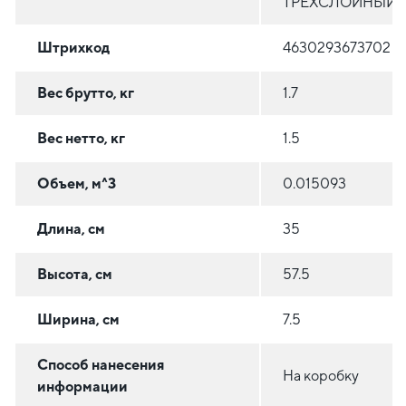
ТРЕХСЛОЙНЫЙ
Штрихкод
4630293673702
Вес брутто, кг
1.7
Вес нетто, кг
1.5
Объем, м^3
0.015093
Длина, см
35
Высота, см
57.5
Ширина, см
7.5
Способ нанесения
На коробку
информации