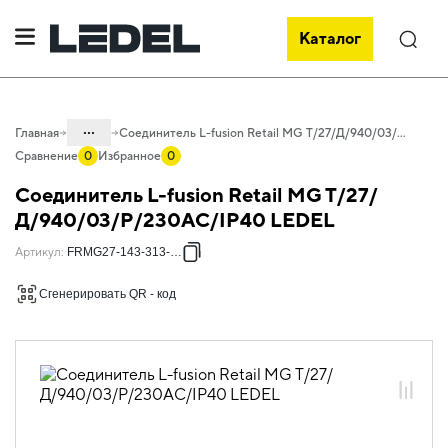
Каталог
Поиск
...
Главная
Соединитель L-fusion Retail MG T/27/Д/940/03/P/230AC/IP40 LEDEL
Сравнение
0
Избранное
0
Каталог
Соединитель L-fusion Retail MG T/27/
Проектное освещение LEDEL
Д/940/03/P/230AC/IP40 LEDEL
Светильники для внутреннего
Артикул
:
FRMG27-143-313-13T
освещения
Сгенерировать QR - код
Освещение торговых объектов
L-fusion Retail MG