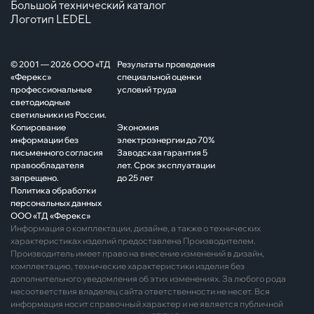
Большой технический каталог
Логотип LEDEL
© 2001 — 2026 ООО «ТД
Результаты проведения
«Ферекс»
специальной оценки
профессиональные
условий труда
светодиодные
светильники из России.
Копирование
Экономия
информации без
электроэнергии до 70%
письменного согласия
Заводская гарантия 5
правообладателя
лет. Срок эксплуатации
запрещено.
до 25 лет
Политика обработки
персональных данных
ООО «ТД «Ферекс»
Информация о комплектации, дизайне, а также о технических
характеристиках изделий предоставлена Производителем.
Производитель имеет право на внесение изменений в дизайн,
комплектацию, технические характеристики изделия без
дополнительного уведомления об этих изменениях. За любого рода
несоответствия владелец сайта ответственности не несет. Вся
информация носит справочный характер и не является публичной