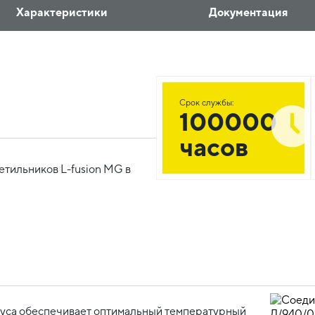
Характеристики
Документация
Срок службы:
100000
часов
етильников L-fusion MG в
уса обеспечивает оптимальный температурный