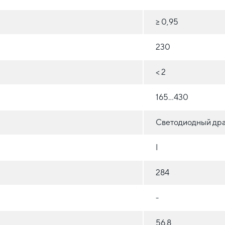
≥ 0,95
230
< 2
165...430
Светодиодный др
I
284
-
56.8