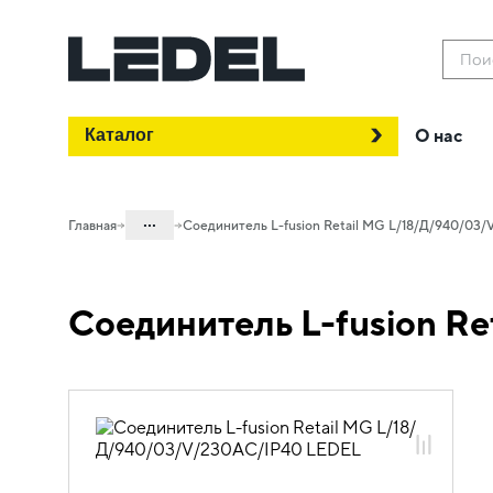
Пои
Каталог
О нас
...
Главная
Соединитель L-fusion Retail MG L/18/Д/940/03
Каталог
Соединитель L-fusion R
Проектное освещение LEDEL
Светильники для внутреннего
освещения
Освещение торговых объектов
L-fusion Retail MG