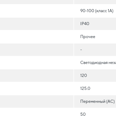
90-100 (класс 1A)
IP40
Прочее
-
Светодиодная нез
120
125.0
Переменный (AC)
50