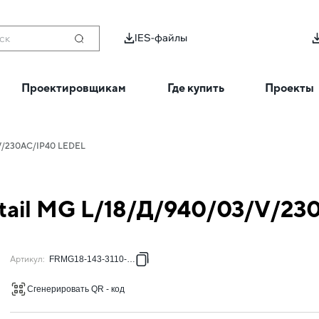
IES-файлы
ск
Проектировщикам
Где купить
Проекты
/V/230AC/IP40 LEDEL
etail MG L/18/Д/940/03/V/2
Артикул
:
FRMG18-143-3110-13G
Сгенерировать QR - код