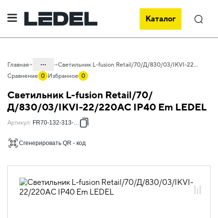
Каталог
Поиск
...
Главная
Светильник L-fusion Retail/70/Д/830/03/IKVI-22/220AC IP40 Em LEDEL
Сравнение
0
Избранное
0
Каталог
Светильник L-fusion Retail/70/
Проектное освещение LEDEL
Д/830/03/IKVI-22/220AC IP40 Em LEDEL
Светильники для внутреннего
Артикул
:
FR70-132-313-131
освещения
Сгенерировать QR - код
Освещение торговых объектов
L-fusion Retail