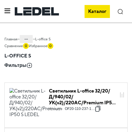
Каталог
Поиск
...
Главная
L-office S
Сравнение
0
Избранное
0
Каталог
L-OFFICE S
Проектное освещение LEDEL
Фильтры
Светильники для внутреннего
освещения
Освещение образовательных
Светильник L-office 32/20/
учреждений
Д/940/02/
УК(v2)/220AC/Premium IP50
S LEDEL
Артикул
:
OF20-110-237-14P3