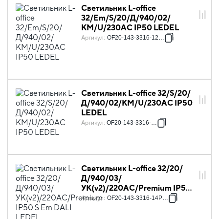
Светильник L-office
32/Em/S/20/Д/940/02/
КМ/U/230AC IP50 LEDEL
Артикул
:
OF20-143-3316-124P4
Светильник L-office 32/S/20/
Д/940/02/КМ/U/230AC IP50
LEDEL
Артикул
:
OF20-143-3316-143
Светильник L-office 32/20/
Д/940/03/
УК(v2)/220AC/Premium IP50
S Em DALI LEDEL
Артикул
:
OF20-143-3316-14P38S