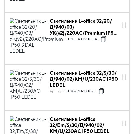
Светильник L-office 32/20/
Д/940/03/
УК(v2)/220AC/Premium IP50
S DALI LEDEL
Артикул
:
OF20-143-3316-14P61
Светильник L-office 32/S/30/
Д/940/02/КМ/U/230AC IP50
LEDEL
Артикул
:
OF30-143-2316-14P3
Светильник L-office
32/Em/S/30/Д/940/02/
КМ/U/230AC IP50 LEDEL