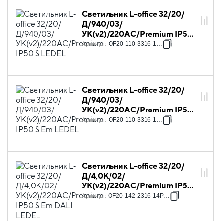
Светильник L-office 32/20/
Д/940/03/
УК(v2)/220AC/Premium IP50
S LEDEL
Артикул
:
OF20-110-3316-14P3
Светильник L-office 32/20/
Д/940/03/
УК(v2)/220AC/Premium IP50
S Em LEDEL
Артикул
:
OF20-110-3316-14P4
Светильник L-office 32/20/
Д/4,0К/02/
УК(v2)/220AC/Premium IP50
S Em DALI LEDEL
Артикул
:
OF20-142-2316-14P38S