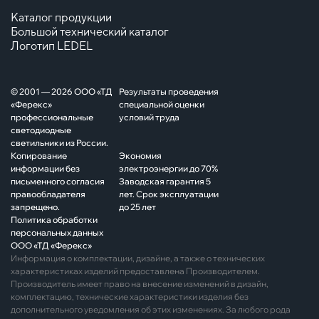
Каталог продукции
Большой технический каталог
Логотип LEDEL
© 2001 — 2026 ООО «ТД
Результаты проведения
«Ферекс»
специальной оценки
профессиональные
условий труда
светодиодные
светильники из России.
Копирование
Экономия
информации без
электроэнергии до 70%
письменного согласия
Заводская гарантия 5
правообладателя
лет. Срок эксплуатации
запрещено.
до 25 лет
Политика обработки
персональных данных
ООО «ТД «Ферекс»
Информация о комплектации, дизайне, а также о технических
характеристиках изделий предоставлена Производителем.
Производитель имеет право на внесение изменений в дизайн,
комплектацию, технические характеристики изделия без
дополнительного уведомления об этих изменениях. За любого рода