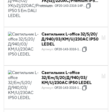
УК(v2)/220AC/Premium IP50
S Em DALI LEDEL
Артикул
:
OF20-143-2316-14P38S
Светильник L-office 32/S/20/
Д/940/03/КМ/U/230AC IP50
LEDEL
Артикул
:
OF20-143-3316-1243
Светильник L-office
32/Em/S/20/Д/940/03/
КМ/U/230AC IP50 LEDEL
Артикул
:
OF20-143-3316-1244