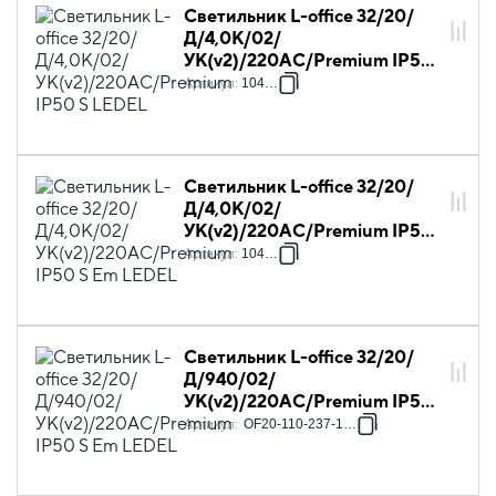
Светильник L-office 32/20/
Д/4,0K/02/
УК(v2)/220AC/Premium IP50
S LEDEL
Артикул
:
104005
Светильник L-office 32/20/
Д/4,0K/02/
УК(v2)/220AC/Premium IP50
S Em LEDEL
Артикул
:
104045
Светильник L-office 32/20/
Д/940/02/
УК(v2)/220AC/Premium IP50
S Em LEDEL
Артикул
:
OF20-110-237-14P4