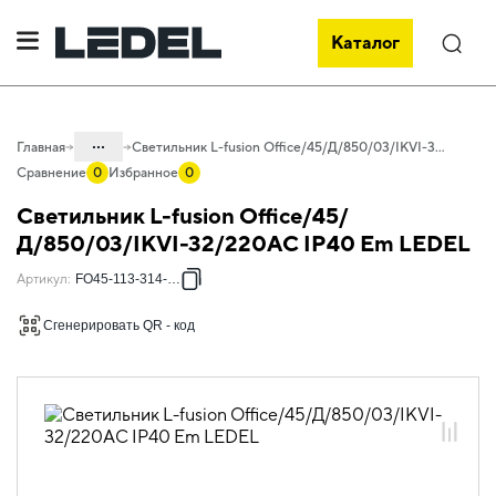
Каталог
Поиск
...
Главная
Светильник L-fusion Office/45/Д/850/03/IKVI-32/220AC IP40 Em LEDEL
Сравнение
0
Избранное
0
Каталог
Светильник L-fusion Office/45/
Проектное освещение LEDEL
Д/850/03/IKVI-32/220AC IP40 Em LEDEL
Светильники для внутреннего
Артикул
:
FO45-113-314-131
освещения
Сгенерировать QR - код
Офисное освещение
L-fusion Office