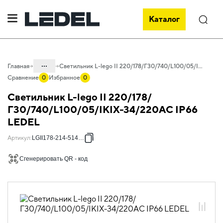
Каталог
Поиск
...
Главная
Светильник L-lego II 220/178/Г30/740/L100/05/IKIX-34/220АС IP66 LEDEL
Сравнение
0
Избранное
0
Каталог
Светильник L-lego II 220/178/
Проектное освещение LEDEL
Г30/740/L100/05/IKIX-34/220АС IP66
LEDEL
Светильники для промышленного
освещения
Артикул
:
LGII178-214-514-18
Общепромышленное освещение
Сгенерировать QR - код
L-lego II