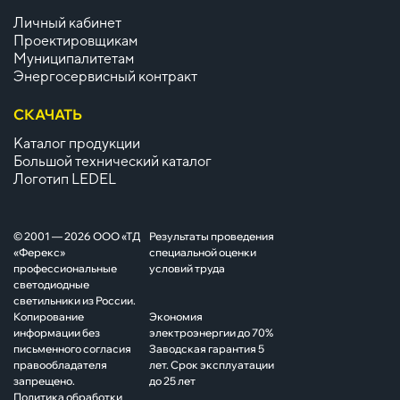
Личный кабинет
Проектировщикам
Муниципалитетам
Энергосервисный контракт
СКАЧАТЬ
Каталог продукции
Большой технический каталог
Логотип LEDEL
© 2001 — 2026 ООО «ТД
Результаты проведения
«Ферекс»
специальной оценки
профессиональные
условий труда
светодиодные
светильники из России.
Копирование
Экономия
информации без
электроэнергии до 70%
письменного согласия
Заводская гарантия 5
правообладателя
лет. Срок эксплуатации
запрещено.
до 25 лет
Политика обработки