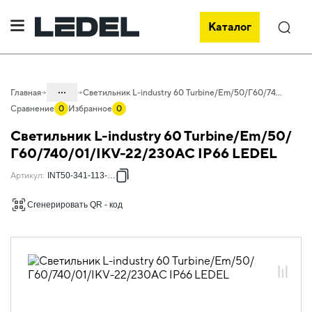
Каталог
Поиск
...
Главная
Светильник L-industry 60 Turbine/Em/50/Г60/740/01/IKV-22/230AC IP66 LEDEL
Сравнение
0
Избранное
0
Каталог
Светильник L-industry 60 Turbine/Em/50/
Проектное освещение LEDEL
Г60/740/01/IKV-22/230AC IP66 LEDEL
Светильники для промышленного
Артикул
:
INT50-341-113-181
освещения
Сгенерировать QR - код
Общепромышленное освещение
L-industry Turbine