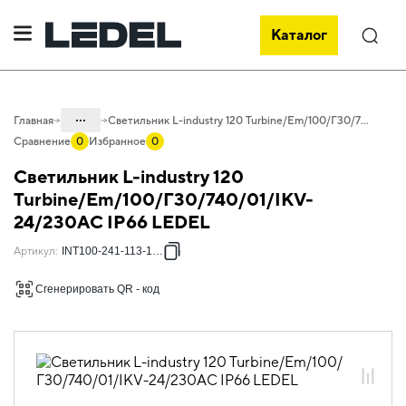
Каталог
Поиск
...
Главная
Светильник L-industry 120 Turbine/Em/100/Г30/740/01/IKV-24/230AC IP66 LEDEL
Сравнение
0
Избранное
0
Каталог
Светильник L-industry 120
Проектное освещение LEDEL
Turbine/Em/100/Г30/740/01/IKV-
24/230AC IP66 LEDEL
Светильники для промышленного
освещения
Артикул
:
INT100-241-113-1281
Общепромышленное освещение
Сгенерировать QR - код
L-industry Turbine