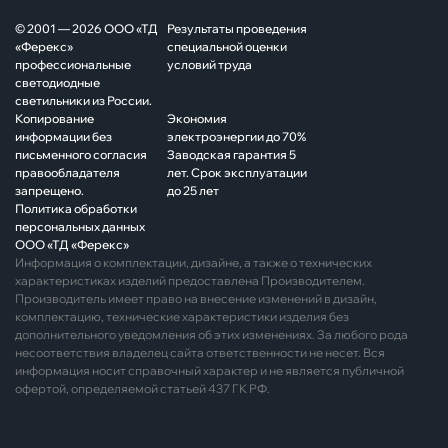
© 2001 — 2026 ООО «ТД
Результаты проведения
«Ферекс»
специальной оценки
профессиональные
условий труда
светодиодные
светильники из России.
Копирование
Экономия
информации без
электроэнергии до 70%
письменного согласия
Заводская гарантия 5
правообладателя
лет. Срок эксплуатации
запрещено.
до 25 лет
Политика обработки
персональных данных
ООО «ТД «Ферекс»
Информация о комплектации, дизайне, а также о технических
характеристиках изделий предоставлена Производителем.
Производитель имеет право на внесение изменений в дизайн,
комплектацию, технические характеристики изделия без
дополнительного уведомления об этих изменениях. За любого рода
несоответствия владелец сайта ответственности не несет. Вся
информация носит справочный характер и не является публичной
офертой, определяемой статьей 437 ГК РФ.