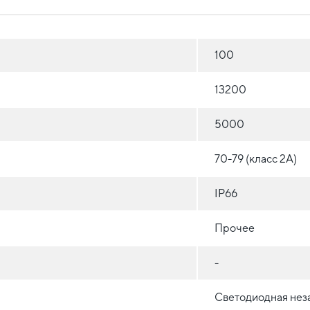
100
13200
5000
70-79 (класс 2A)
IP66
Прочее
-
Светодиодная нез