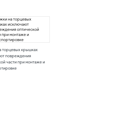
а торцевых крышках
ют повреждения
ой части при монтаже и
ртировке