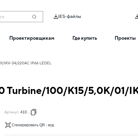
IES-файлы
ск
Проектировщикам
Где купить
Проекты
К/01/IKV-34/220AC IP66 LEDEL
20 Turbine/100/К15/5,0К/01
Артикул
:
410041
Сгенерировать QR - код