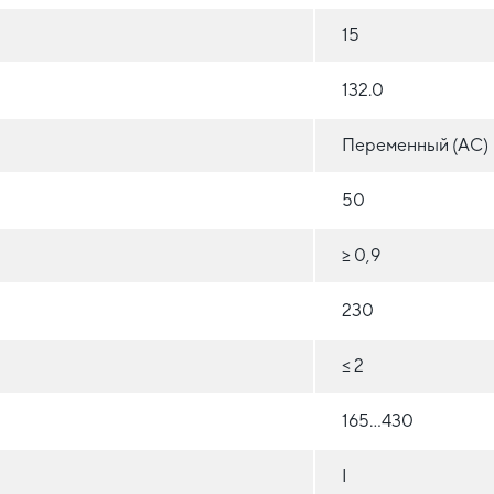
15
132.0
Переменный (AC)
50
≥ 0,9
230
≤ 2
165...430
I