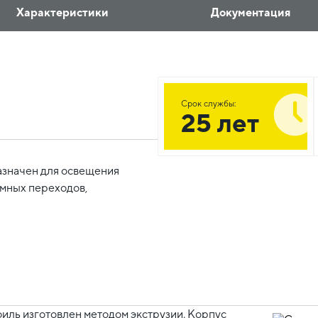
Характеристики
Документация
Срок службы:
25 лет
азначен для освещения
емных переходов,
ль изготовлен методом экструзии. Корпус