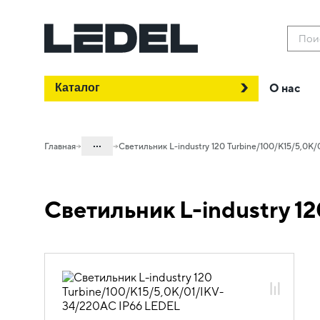
Пои
Каталог
О нас
...
Главная
Светильник L-industry 120 Turbine/100/К15/5,0
Каталог
Светильник L-industry 1
Проектное освещение LEDEL
Светильники для промышленного
освещения
Общепромышленное освещение
L-industry Turbine