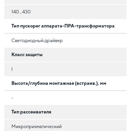
140...430
Тип пускорег аппарата-ПРА-трансформатора
Светодиодный драйвер
Класс защиты
I
Высота/глубина монтажная (встраив.), мм
-
Тип рассеивателя
Микропризматический