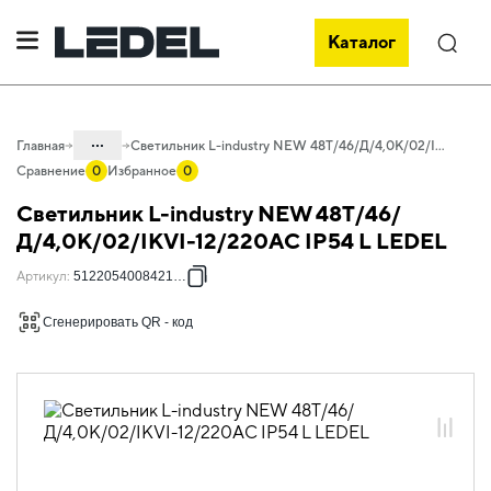
Каталог
Поиск
...
Главная
Светильник L-industry NEW 48Т/46/Д/4,0К/02/IKVI-12/220AC IP54 L LEDEL
Сравнение
0
Избранное
0
Каталог
Светильник L-industry NEW 48Т/46/
Проектное освещение LEDEL
Д/4,0К/02/IKVI-12/220AC IP54 L LEDEL
Светильники для промышленного
Артикул
:
512205400842100L
освещения
Сгенерировать QR - код
Общепромышленное освещение
L-industry NEW