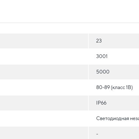
23
3001
5000
80-89 (класс 1B)
IP66
Светодиодная нез
-