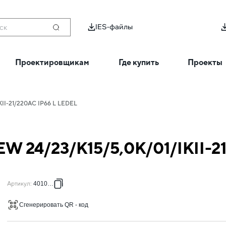
IES-файлы
ск
Проектировщикам
Где купить
Проекты
KII-21/220AC IP66 L LEDEL
EW 24/23/К15/5,0К/01/IKII-
Артикул
:
401021L
Сгенерировать QR - код