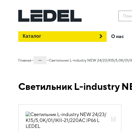
Пои
Каталог
О нас
...
Главная
Светильник L-industry NEW 24/23/К15/5,0К/01/I
Каталог
Светильник L-industry N
Проектное освещение LEDEL
Светильники для промышленного
освещения
Общепромышленное освещение
L-industry NEW