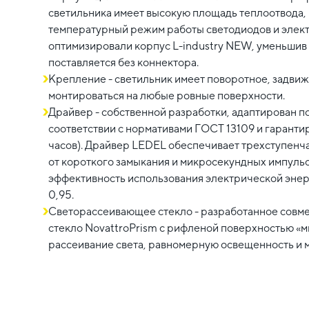
светильника имеет высокую площадь теплоотвода,
температурный режим работы светодиодов и эле
оптимизировали корпус L-industry NEW, уменьшив в
поставляется без коннектора.
Крепление - светильник имеет поворотное, задви
монтироваться на любые ровные поверхности.
Драйвер - собственной разработки, адаптирован п
соответствии с нормативами ГОСТ 13109 и гаранти
часов). Драйвер LEDEL обеспечивает трехступенча
от короткого замыкания и микросекундных импуль
эффективность использования электрической эне
0,95.
Светорассеивающее стекло - разработанное совм
стекло NovattroPrism с рифленой поверхностью «
рассеивание света, равномерную освещенность и 