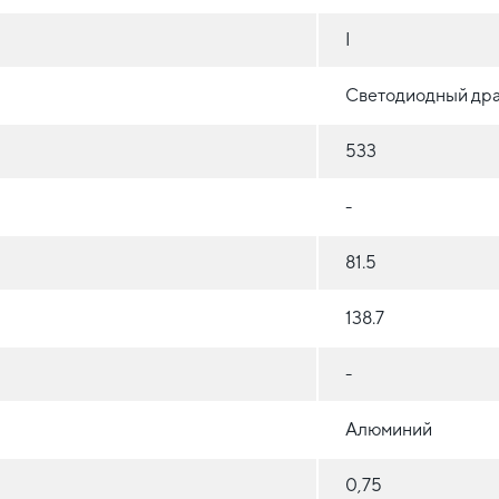
I
Светодиодный др
533
-
81.5
138.7
-
Алюминий
0,75