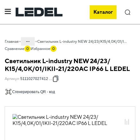
Каталог
Поиск
...
Главная
Светильник L-industry NEW 24/23/К15/4,0К/01/IKII-21/220AC IP66 L LEDEL
Сравнение
0
Избранное
0
Каталог
Светильник L-industry NEW 24/23/
Проектное освещение LEDEL
К15/4,0К/01/IKII-21/220AC IP66 L LEDEL
Светильники для промышленного
Артикул
:
511102702741200L
освещения
Сгенерировать QR - код
Общепромышленное освещение
L-industry NEW