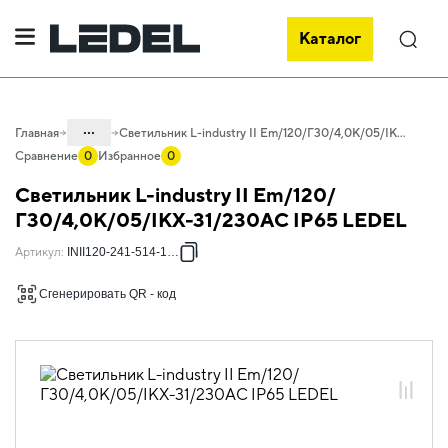
Каталог
Поиск
...
Главная
Светильник L-industry II Em/120/Г30/4,0К/05/IKX-31/230АС IP65 LEDEL
Сравнение
0
Избранное
0
Каталог
Светильник L-industry II Em/120/
Проектное освещение LEDEL
Г30/4,0К/05/IKX-31/230АС IP65 LEDEL
Светильники для промышленного
Артикул
:
INII120-241-514-1271
освещения
Сгенерировать QR - код
Общепромышленное освещение
L-industry II