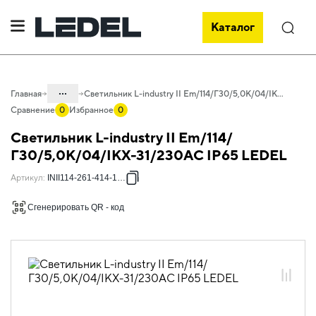
Каталог
Поиск
...
Главная
Светильник L-industry II Em/114/Г30/5,0К/04/IKX-31/230АС IP65 LEDEL
Сравнение
0
Избранное
0
Каталог
Светильник L-industry II Em/114/
Проектное освещение LEDEL
Г30/5,0К/04/IKX-31/230АС IP65 LEDEL
Светильники для промышленного
Артикул
:
INII114-261-414-1271
освещения
Сгенерировать QR - код
Общепромышленное освещение
L-industry II