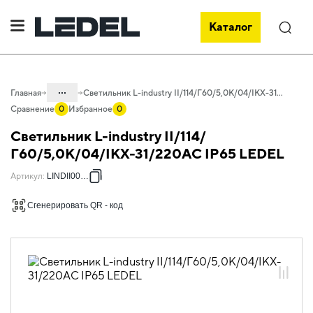
Каталог
Поиск
...
Главная
Светильник L-industry II/114/Г60/5,0К/04/IKX-31/220AC IP65 LEDEL
Сравнение
0
Избранное
0
Каталог
Светильник L-industry II/114/
Проектное освещение LEDEL
Г60/5,0К/04/IKX-31/220AC IP65 LEDEL
Светильники для промышленного
Артикул
:
LINDII00030
освещения
Сгенерировать QR - код
Общепромышленное освещение
L-industry II