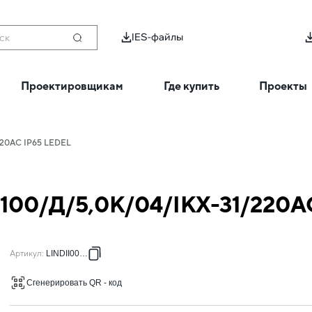
IES-файлы
ск
Проектировщикам
Где купить
Проекты
/220AC IP65 LEDEL
I/100/Д/5,0К/04/IKX-31/220
Артикул
:
LINDII00018
Сгенерировать QR - код