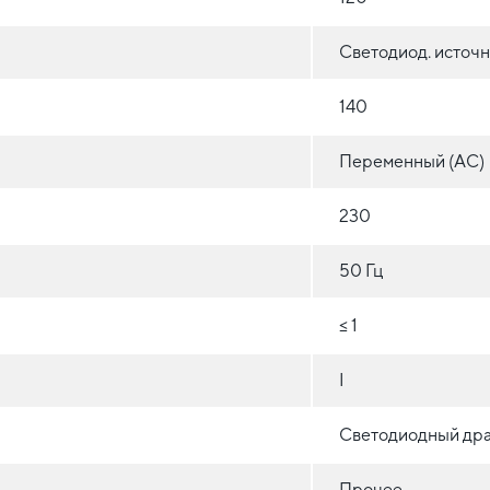
Светодиод. источн
140
Переменный (AC)
230
50 Гц
≤ 1
I
Светодиодный др
Прочее