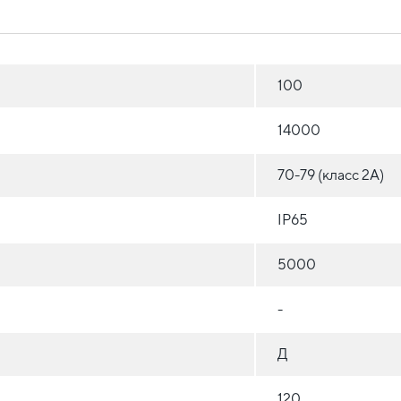
100
14000
70-79 (класс 2A)
IP65
5000
-
Д
120