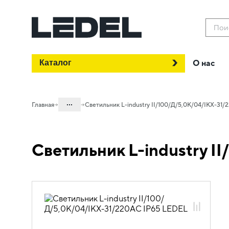
Пои
Каталог
О нас
...
Главная
Светильник L-industry II/100/Д/5,0К/04/IKX-31
Каталог
Светильник L-industry I
Проектное освещение LEDEL
Светильники для промышленного
освещения
Общепромышленное освещение
L-industry II