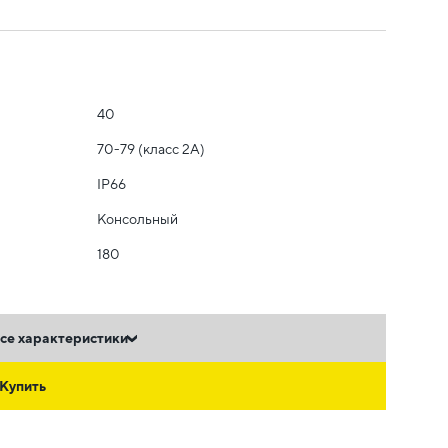
40
70-79 (класс 2A)
IP66
Консольный
180
се характеристики
Купить