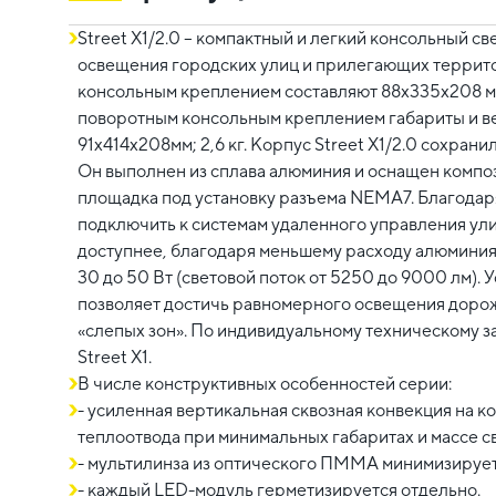
Street X1/2.0 – компактный и легкий консольный с
освещения городских улиц и прилегающих террито
консольным креплением составляют 88х335х208 мм,
поворотным консольным креплением габариты и вес
91х414х208мм; 2,6 кг. Корпус Street X1/2.0 сохран
Он выполнен из сплава алюминия и оснащен компо
площадка под установку разъема NEMA7. Благодар
подключить к системам удаленного управления ули
доступнее, благодаря меньшему расходу алюминия
30 до 50 Вт (световой поток от 5250 до 9000 лм)
позволяет достичь равномерного освещения доро
«слепых зон». По индивидуальному техническому 
Street X1.
В числе конструктивных особенностей серии:
- усиленная вертикальная сквозная конвекция на к
теплоотвода при минимальных габаритах и массе с
- мультилинза из оптического ПММА минимизирует
- каждый LED-модуль герметизируется отдельно.