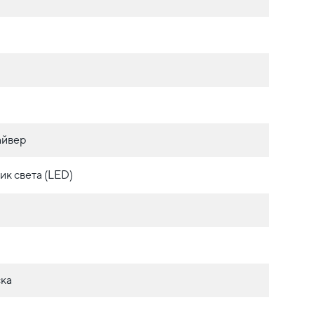
айвер
ик света (LED)
ка