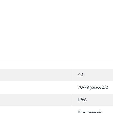
40
70-79 (класс 2A)
IP66
Консольный