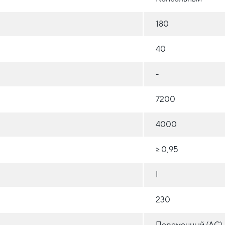
180
40
-
7200
4000
≥ 0,95
I
230
Переменный (AC)