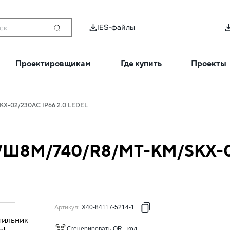
IES-файлы
ск
Проектировщикам
Где купить
Проекты
KX-02/230AC IP66 2.0 LEDEL
40/Ш8M/740/R8/MT-КМ/SKX-0
Артикул
:
X40-84117-5214-1281
Сгенерировать QR - код