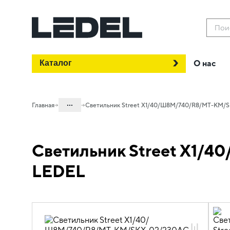
Пои
Каталог
О нас
...
Главная
Светильник Street X1/40/Ш8M/740/R8/MT-КМ/S
Каталог
Светильник Street X1/
Проектное освещение LEDEL
Светильники для наружного
LEDEL
освещения
Городское освещение
Street X1 2.0