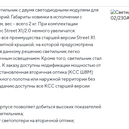
ветильник с двумя светодиодными модулями для
рий. Габариты новинки в исполнении с
 вес – всего 2 кг. При комплектации
 Street X1/2.0 немного увеличатся:
ил все преимущества старшей версии Street X1.
зитной крышкой, на которой предусмотрена
я данному решению светильник легко
чным освещением. Кроме того, светильник стал
. К заказу доступны модификации мощностью от
. Установленная вторичная оптика (КСС Ш8M)
жного полотна или наружной территории без
заданию доступны все КСС старшей версии
орпусе позволяет добиться высоких показателей
ветильника;
 светопотери на вторичной оптике;